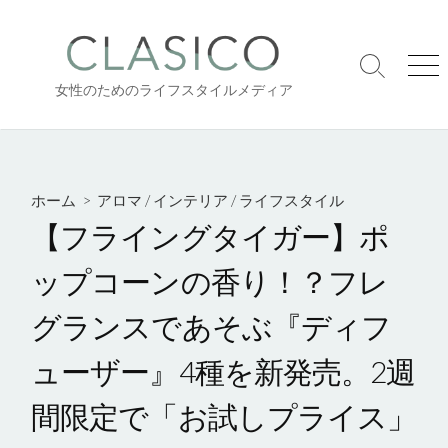
コ
ン
テ
検
メ
ン
女性のためのライフスタイルメディア
索
ニ
ツ
切
ュ
り
ー
へ
替
ス
え
キ
ホーム
>
アロマ
/
インテリア
/
ライフスタイル
ッ
【フライングタイガー】ポ
プ
ップコーンの香り！？フレ
グランスであそぶ『ディフ
ューザー』4種を新発売。2週
間限定で「お試しプライス」