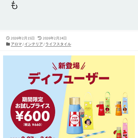
も
公
最
2026年2月15日
2026年2月24日
開
カ
終
アロマ
/
インテリア
/
ライフスタイル
日
テ
更
ゴ
新
リ
日
ー