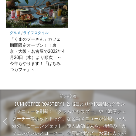
グルメ
/
ライフスタイル
「くまのプーさん」カフェ
期間限定オープン！！東
京・大阪・名古屋で2022年4
月20日（水）より順次 ～
今年もやります！「はちみ
つカフェ」～
前の投稿
【UNI COFFEE ROASTERY】2月2日より全16店舗のグラン
ドメニューを刷新！「クラムチャウダー」や「濃厚チェ
ダーチーズホットドッグ」など新メニューが登場 〜人
気の「モーニングセット」導入店舗拡大や、待望の「カ
フェレインレスコーヒー」全店展開など、お気に入りが