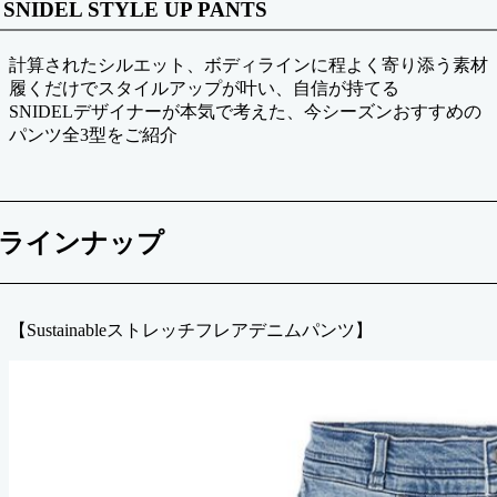
SNIDEL STYLE UP PANTS
計算されたシルエット、ボディラインに程よく寄り添う素材
履くだけでスタイルアップが叶い、自信が持てる
SNIDELデザイナーが本気で考えた、今シーズンおすすめの
パンツ全3型をご紹介
ラインナップ
【Sustainableストレッチフレアデニムパンツ】