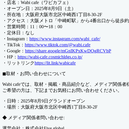
・店名：Wabi cafe（ワビカフェ）
・オープン日：2025年8月9日（土）
・所在地：大阪府大阪市北区中崎西1丁目8-30-2F
・アクセス：大阪メトロ「中崎町駅」から4番出口から徒歩約
・営業時間：11：00〜18：00
・定休日：なし
・Instagram：
https://www.instagram.com/wabi_cafe/
・TikTok：
https://www.tiktok.com/@wabi.cafe
・Google：
https://share.google/mGnIKPxKwDOgRCVbP
・HP：
https://wabi-cafe.cosmichldgs.co.jp/
・リットリンク
https://lit.link/wabicafe
◼︎取材・お問い合わせについて
Wabi cafeでは、取材・掲載・商品紹介など、メディア関
ご希望の方は、下記までお気軽にお問い合わせください。
・日時：2025年8月9日グランドオープン
・場所：大阪府大阪市北区中崎西1丁目8-30-2F
◆ メディア関係者問い合わせ:
運営会社：株式会社Five global