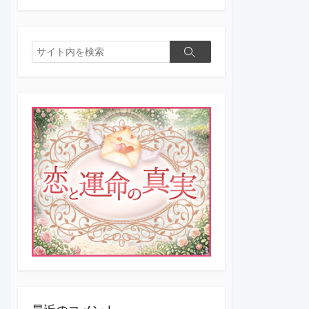
検
検
索
索