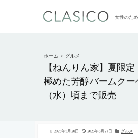
コ
ン
女性のため
テ
ン
ツ
へ
ス
ホーム
>
グルメ
キ
【ねんりん家】夏限定
ッ
プ
極めた芳醇バームクーヘ
（水）頃まで販売
公
2025年5月28日
最
2025年5月27日
カ
グルメ
開
終
テ