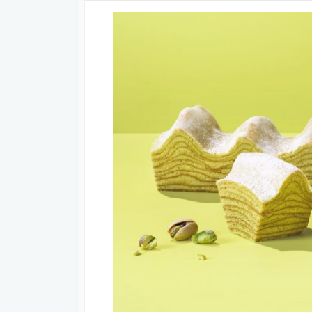
日
更
ゴ
新
リ
日
ー