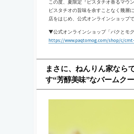
この度、夏限定『ピスタチオ香るマウ
ピスタチオの旨味を余すことなく幾層
店をはじめ、公式オンラインショップ
▼公式オンラインショップ「パクとモ
https://www.paqtomog.com/shop/c/cmt-
まさに、ねんりん家なら
す“芳醇美味”なバームク