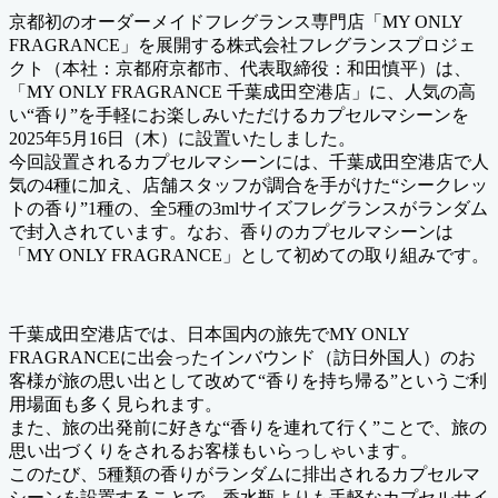
京都初のオーダーメイドフレグランス専門店「MY ONLY
FRAGRANCE」を展開する株式会社フレグランスプロジェ
クト（本社：京都府京都市、代表取締役：和田慎平）は、
「MY ONLY FRAGRANCE 千葉成田空港店」に、人気の高
い“香り”を手軽にお楽しみいただけるカプセルマシーンを
2025年5月16日（木）に設置いたしました。
今回設置されるカプセルマシーンには、千葉成田空港店で人
気の4種に加え、店舗スタッフが調合を手がけた“シークレッ
トの香り”1種の、全5種の3mlサイズフレグランスがランダム
で封入されています。なお、香りのカプセルマシーンは
「MY ONLY FRAGRANCE」として初めての取り組みです。
千葉成田空港店では、日本国内の旅先でMY ONLY
FRAGRANCEに出会ったインバウンド（訪日外国人）のお
客様が旅の思い出として改めて“香りを持ち帰る”というご利
用場面も多く見られます。
また、旅の出発前に好きな“香りを連れて行く”ことで、旅の
思い出づくりをされるお客様もいらっしゃいます。
このたび、5種類の香りがランダムに排出されるカプセルマ
シーンを設置することで、香水瓶よりも手軽なカプセルサイ