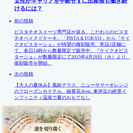
女性がキャリアを中断せずに出産後も働き続
けるには？
前の投稿
ピスタチオスイーツ専門店が送る、こだわりのピスタ
チオベイクドケーキ。「PISTA＆TOKYO」から『ケイ
クオピスターシュ』が待望の復刻販売。常設2店舗に
て、各日14時から数量限定で販売中。『ケイクオピス
ターシュ』が数量限定にて2025年4月29日（火）より、
復刻販売を開始。
次の投稿
【大人の夏休み】風鈴テラス、ニューサマーオレンジ
のフローズンカクテル、線香花火etc. 東伊豆の絶景イ
ンフィニティ温泉で夏のおもてなし