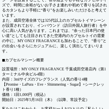
ズで、時間に余裕がないお子さま連れや初めて香りを試され
るカタンもより手軽に“香り”をお楽しみいただけると考えて
います。
また、成田空港全体では325代以上のカプセルトイマシーン
が設置されており、インバウンド（訪日外国人旅行者）を中
心に高い人気があります。これまでは、“余った日本円の使
い道”としても注目されてきた空港内のカプセルトイの需要
の中に、MY ONLY FRAGRANCEも加わることで、“香り”と
の出会いをさらにカジュアルに、楽しく演出してまいりま
す。
◼︎カプセルマシーン概要
設置場所：MY ONLY FRAGRANCE 千葉成田空港店内（第1
ターミナル中央ビル4階）
内容：3mlサイズのフレグランス（人気の香り4種
【Promise・LaPura・Eve・Shimmering・Sugar】+シークレッ
ト香り1種）
価格：1回1,000円（税込）
開始日：2025年5月16日（木）（以降、常設予定）
私たちはこれからも、お客様お一人おひとりの「私らしい、