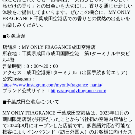
私だけの香り」との出会いを大切にし、香りを通じた新しい
体験をご提供してまいります。ぜひこの機会に、MY ONLY
FRAGRANCE 千葉成田空港店での香りとの偶然の出会いを
お楽しみください。
◼︎対象店舗
店舗名：MY ONLY FRAGANCE成田空港店
所在地：千葉県成田市成田国際空港 第1ターミナル中央ビ
ル4階
営業時間：8：00〜20：00
アクセス：成田空港第1ターミナル（出国手続き前エリア）
公式Instagram：
https://www.instagram.com/myonlyfragrance_narita/
ブランド公式サイト：
https://myonlyfragrance.com/
◼︎千葉成田空港店について
MY ONLY FRAGRANCE 千葉成田空港店は、2023年11月の
期間限定店舗が好評だったことから当社初の空港内店舗とし
て2024年8月にオープンした店舗です。多言語対応が可能な
接客によりインバウンド（訪日外国人）のお客様に向けたス