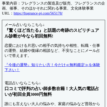
事業内容：フレグランスの製造及び販売、フレグランスの企
画、催事、そのほかそれに関わる事業、文化体験事業
URL：
https://fragrance-pj.com/565178/
メール占いならこちら↓
『驚くほど当たる』と話題の奇跡のスピリチュア
ル診断が今なら初回無料!
恋愛における片思いの相手の気持ちや相性、転職・仕事
の運勢、結婚や復縁の相談など、不安なことにメール占
いで答えます。
『今後の運勢』知りたい方！今だけ≪無料鑑定≫を体験
下さい！
電話占いならこちら↓
口コミで評判の占い師多数在籍！大人気の電話占
いが初回全員3000円無料
誰にも言えない大人の悩みや、家庭の悩みなど普段から