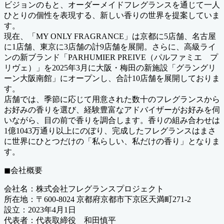
ビジョンのもと、オーダーメイドフレグランスを通じて一人
ひとりの個性を表現する、新しい香りの世界を提案していま
す。
現在、「MY ONLY FRAGRANCE」は京都に5店舗、名古屋
に1店舗、東京に3店舗の計9店舗を展開。さらに、高級ライ
ンの新ブランド「PARHUMIER PREIVE（パルファミエ プ
リヴェ）」を2025年3月に大阪・梅田の新施設「グラングリ
ーン大阪南館」にオープンし、合計10店舗を展開しておりま
す。
店舗では、季節に応じて用意された数十のフレグランスから
お好みの香りを選び、経験豊富なアドバイザーがお好みを伺
いながら、目の前で香りを調合します。香りの組み合わせは
1億1043万通り以上にのぼり、完成したフレグランスはまさ
に世界にひとつだけの「私らしい、私だけの香り」となりま
す。
◼︎会社概要
会社名：株式会社フレグランスプロジェクト
所在地：〒600-8024 京都府京都市下京区天満町271-2
設立：2023年4月1日
代表者：代表取締役 和田慎平