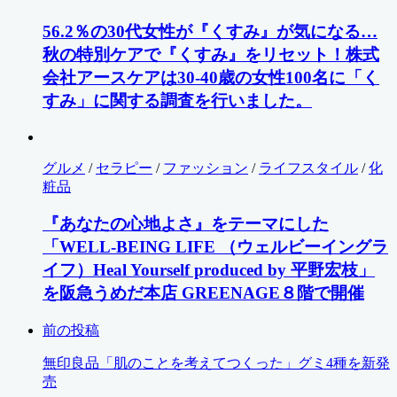
56.2％の30代女性が『くすみ』が気になる…
秋の特別ケアで『くすみ』をリセット！株式
会社アースケアは30-40歳の女性100名に「く
すみ」に関する調査を行いました。
グルメ
/
セラピー
/
ファッション
/
ライフスタイル
/
化
粧品
『あなたの心地よさ』をテーマにした
「WELL-BEING LIFE （ウェルビーイングラ
イフ）Heal Yourself produced by 平野宏枝」
を阪急うめだ本店 GREENAGE８階で開催
前の投稿
無印良品「肌のことを考えてつくった」グミ4種を新発
売