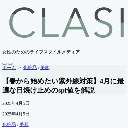
コ
ン
テ
ン
ツ
へ
ス
キ
女性のためのライフスタイルメディア
ッ
プ
検
メ
ホーム
>
化粧品
/
美容
索
ニ
切
ュ
【春から始めたい紫外線対策】4月に最
り
ー
替
適な日焼け止めのspf値を解説
え
公
2025年4月5日
開
最
2025年4月5日
日
終
カ
化粧品
/
美容
更