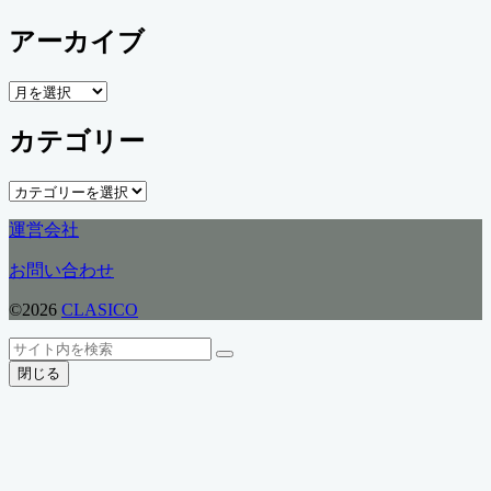
アーカイブ
ア
ー
カテゴリー
カ
イ
ブ
カ
テ
運営会社
ゴ
リ
お問い合わせ
ー
©2026
CLASICO
ト
検
検
ッ
索
閉じる
索
プ
へ
戻
る