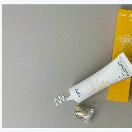
テ
新
ゴ
日
リ
ー