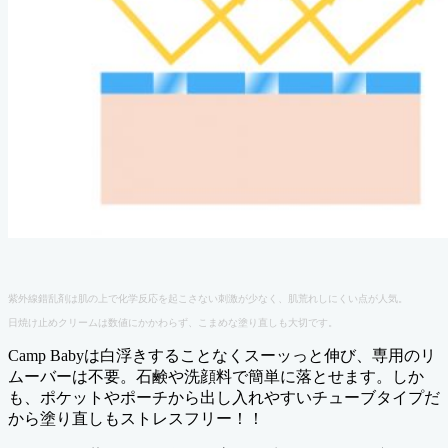
紫外線錯乱剤は肌の上で化学反応を起こさない刺激が少なく、肌荒れしにくい点が人気。
日焼け止めクリームは数値にかかわらず、こまめな塗り直しも大切です。
Camp Babyは白浮きすることなくスーッっと伸び、専用のリ
ムーバーは不要。石鹸や洗顔料で簡単に落とせます。しか
も、ポケットやポーチから出し入れやすいチューブタイプだ
から塗り直しもストレスフリー！！