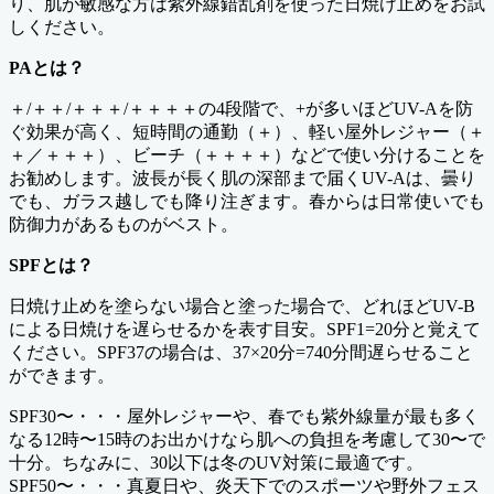
り、肌が敏感な方は紫外線錯乱剤を使った日焼け止めをお試
しください。
PAとは？
＋/＋＋/＋＋＋/＋＋＋＋の4段階で、+が多いほどUV-Aを防
ぐ効果が高く、短時間の通勤（＋）、軽い屋外レジャー（＋
＋／＋＋＋）、ビーチ（＋＋＋＋）などで使い分けることを
お勧めします。波長が長く肌の深部まで届くUV-Aは、曇り
でも、ガラス越しでも降り注ぎます。春からは日常使いでも
防御力があるものがベスト。
SPFとは？
日焼け止めを塗らない場合と塗った場合で、どれほどUV-B
による日焼けを遅らせるかを表す目安。SPF1=20分と覚えて
ください。SPF37の場合は、37×20分=740分間遅らせること
ができます。
SPF30〜・・・屋外レジャーや、春でも紫外線量が最も多く
なる12時〜15時のお出かけなら肌への負担を考慮して30〜で
十分。ちなみに、30以下は冬のUV対策に最適です。
SPF50〜・・・真夏日や、炎天下でのスポーツや野外フェス