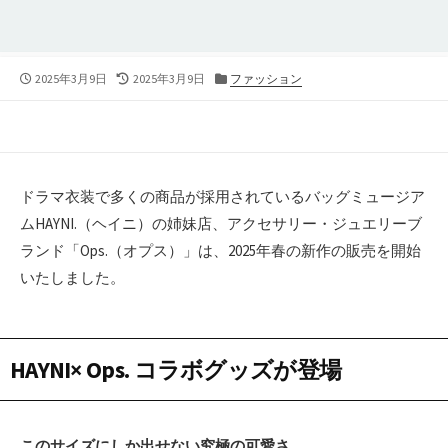
公
2025年3月9日
最
2025年3月9日
カ
ファッション
開
終
テ
日
更
ゴ
新
リ
日
ー
ドラマ衣装で多くの商品が採用されているバッグミュージア
ムHAYNI.（ヘイニ）の姉妹店、アクセサリー・ジュエリーブ
ランド「Ops.（オプス）」は、2025年春の新作の販売を開始
いたしました。
HAYNI× Ops. コラボグッズが登場
このサイズにしか出せない究極の可愛さ