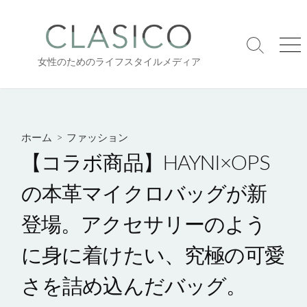
コ
ン
テ
検
メ
ン
女性のためのライフスタイルメディア
索
ニ
ツ
切
ュ
り
ー
へ
替
ス
え
キ
ホーム
>
ファッション
ッ
【コラボ商品】HAYNI×OPS
プ
の本革マイクロバッグが新
登場。アクセサリーのよう
に身に着けたい、究極の可愛
さを詰め込んだバッグ。