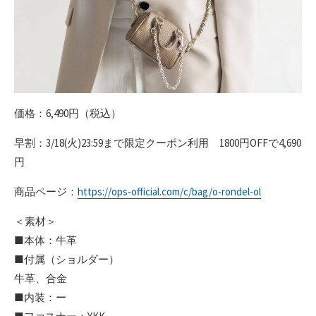
価格：6,490円（税込）
早割：3/18(火)23:59まで限定クーポン利用 1800円OFFで4,690
円
商品ページ：
https://ops-official.com/c/bag/o-rondel-ol
＜素材＞
■本体：牛革
■付属（ショルダー）
牛革、合金
■内装：ー