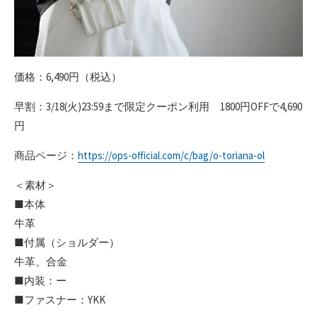
価格：6,490円（税込）
早割：3/18(火)23:59まで限定クーポン利用 1800円OFFで4,690
円
商品ページ：
https://ops-official.com/c/bag/o-toriana-ol
＜素材＞
■本体
牛革
■付属（ショルダー）
牛革、合金
■内装：ー
■ファスナー：YKK