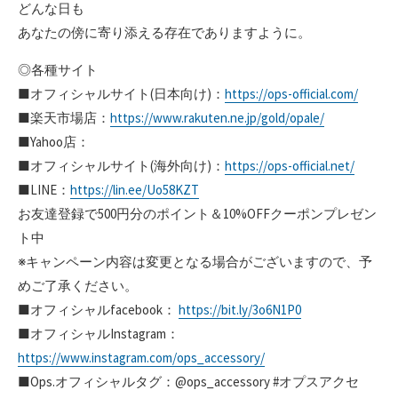
どんな日も
あなたの傍に寄り添える存在でありますように。
◎各種サイト
■オフィシャルサイト(日本向け)：
https://ops-official.com/
■楽天市場店：
https://www.rakuten.ne.jp/gold/opale/
■Yahoo店：
■オフィシャルサイト(海外向け)：
https://ops-official.net/
■LINE：
https://lin.ee/Uo58KZT
お友達登録で500円分のポイント＆10%OFFクーポンプレゼン
ト中
※キャンペーン内容は変更となる場合がございますので、予
めご了承ください。
■オフィシャルfacebook：
https://bit.ly/3o6N1P0
■オフィシャルInstagram：
https://www.instagram.com/ops_accessory/
■Ops.オフィシャルタグ：@ops_accessory #オプスアクセ