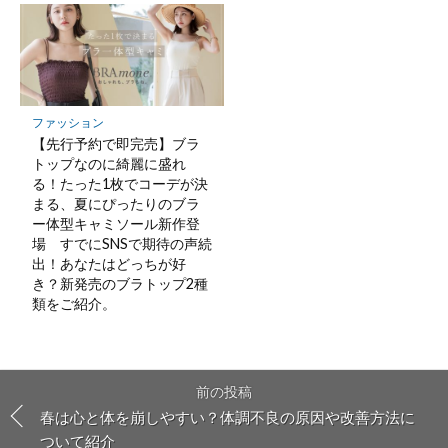
ファッション
【先行予約で即完売】ブラ
トップなのに綺麗に盛れ
る！たった1枚でコーデが決
まる、夏にぴったりのブラ
ー体型キャミソール新作登
場 すでにSNSで期待の声続
出！あなたはどっちが好
き？新発売のブラトップ2種
類をご紹介。
前の投稿
春は心と体を崩しやすい？体調不良の原因や改善方法に
ついて紹介