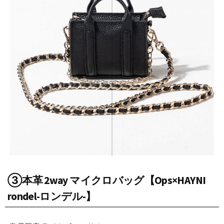
③本革 2way マイクロバッグ【Ops×HAYNI
rondel-ロンデル-】