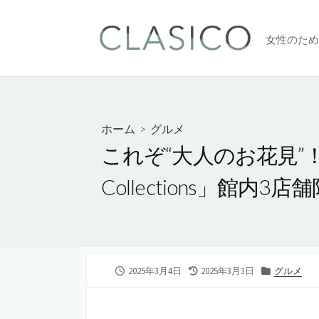
コ
ン
女性のため
テ
ン
ツ
へ
ス
ホーム
>
グルメ
キ
これぞ“大人のお花見”！カ
ッ
プ
Collections」館
公
2025年3月4日
最
2025年3月3日
カ
グルメ
開
終
テ
日
更
ゴ
新
リ