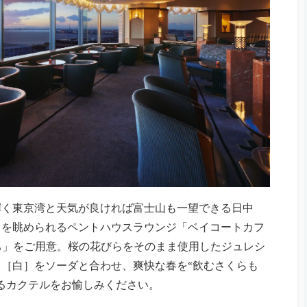
輝く東京湾と天気が良ければ富士山も一望できる日中
トを眺められるペントハウスラウンジ「ベイコートカフ
くらもち」をご用意。桜の花びらをそのまま使用したジュレシ
［白］をソーダと合わせ、爽快な春を“飲むさくらも
るカクテルをお愉しみください。