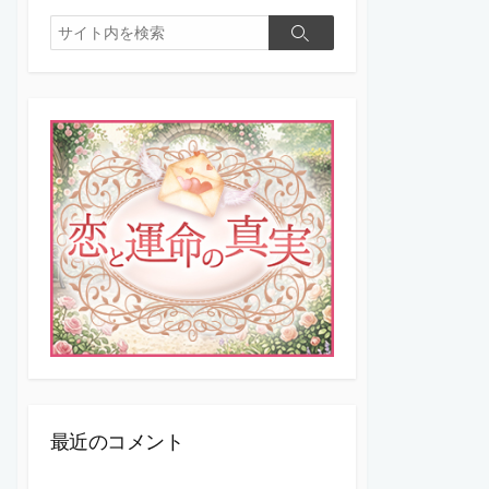
検
検
索
索
最近のコメント