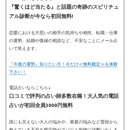
『驚くほど当たる』と話題の奇跡のスピリチュ
アル診断が今なら初回無料!
恋愛における片思いの相手の気持ちや相性、転職・仕事
の運勢、結婚や復縁の相談など、不安なことにメール占
いで答えます。
『今後の運勢』知りたい方！今だけ≪無料鑑定≫を体験
下さい！
電話占いならこちら↓
口コミで評判の占い師多数在籍！大人気の電話
占いが初回全員3000円無料
誰にも言えない大人の悩みや、家庭の悩みなど普段から
抱えている不安を鑑定師がズバリと的確に診断いたしま