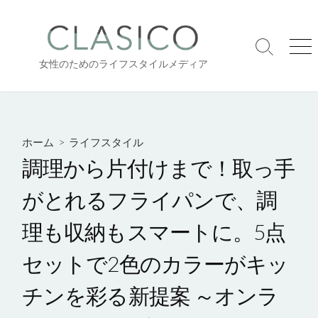
コ
ン
テ
検
メ
ン
女性のためのライフスタイルメディア
索
ニ
ツ
切
ュ
り
ー
へ
替
ス
え
キ
ホーム
>
ライフスタイル
ッ
調理から片付けまで！取っ手
プ
がとれるフライパンで、調
理も収納もスマートに。5点
セットで2色のカラーがキッ
チンを彩る新提案 ～オンラ