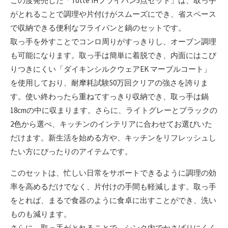
この度発売した「Totte IHフライパン5点セット」は、取っ手
がとれることで調理や片付けがスムーズにでき、省スペース
で収納できる便利なフライパンと鍋のセットです。
取っ手を外すことでコンロ周りがすっきりし、オーブン調理
も可能になります。取っ手は簡単に着脱でき、内面にはこび
りつきにくい「ダイキンシルクウェアEK マーブルコート」
を使用しており、耐摩耗試験50万回クリアの強さを誇りま
す。使い終わったら重ねてすっきり収納でき、取っ手は鍋
18cmの中に収まります。さらに、ライトグレーとブラックの
2色から選べ、キッチンのインテリアに合わせてお選びいた
だけます。新生活を始める方や、キッチンをリフレッシュし
たい方にぴったりのアイテムです。
このセットは、忙しい日常をサポートできるように調理の効
率を高めるだけでなく、片付けの手間も軽減します。取っ手
をとれば、まるで食器のように食卓に出すことができ、洗い
ものも減ります。
さらに、取っ手がとれることで、シンク内でかさばりにくく