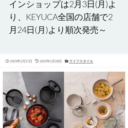
インショップは2月3日(月)よ
り、KEYUCA全国の店舗で2
月24日(月)より順次発売～
公
最
カ
2025年2月27日
2025年2月28日
ライフスタイル
開
終
テ
日
更
ゴ
新
リ
日
ー