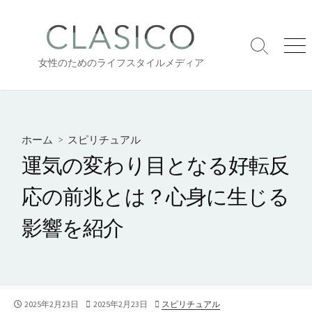
コ
ン
テ
検
メ
ン
女性のためのライフスタイルメディア
索
ニ
ツ
切
ュ
り
ー
へ
替
ス
え
キ
ホーム
>
スピリチュアル
ッ
運気の変わり目となる好転反
プ
応の前兆とは？心身に生じる
影響を紹介
公
2025年2月23日
最
2025年2月23日
カ
スピリチュアル