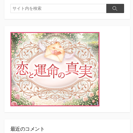
検
検
索
索
最近のコメント