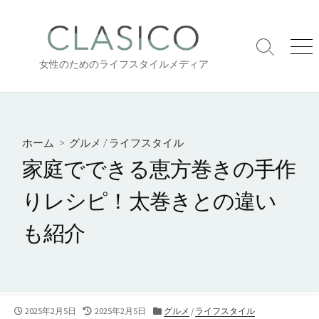
コ
ン
テ
検
メ
ン
女性のためのライフスタイルメディア
索
ニ
ツ
切
ュ
り
ー
へ
替
ス
え
キ
ホーム
>
グルメ
/
ライフスタイル
ッ
家庭でできる恵方巻きの手作
プ
りレシピ！太巻きとの違い
も紹介
公
最
カ
2025年2月5日
2025年2月5日
グルメ
/
ライフスタイル