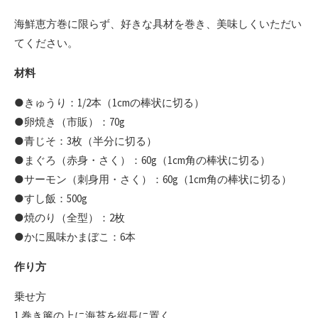
海鮮恵方巻に限らず、好きな具材を巻き、美味しくいただい
てください。
材料
●きゅうり：1/2本（1cmの棒状に切る）
●卵焼き（市販）：70g
●青じそ：3枚（半分に切る）
●まぐろ（赤身・さく）：60g（1cm角の棒状に切る）
●サーモン（刺身用・さく）：60g（1cm角の棒状に切る）
●すし飯：500g
●焼のり（全型）：2枚
●かに風味かまぼこ：6本
作り方
乗せ方
1.巻き簾の上に海苔を縦長に置く