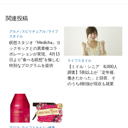
関連投稿
グルメ
/
スピリチュアル
/
ライフ
スタイル
瞑想スタジオ『Medicha』ヨ
ックモックとの異業種コラ
ボレーションが実現、4月15
日より”食べる瞑想”を愉しむ
ライフスタイル
特別なプログラムを提供
【ミドル・シニア 8,000人
調査】5割以上が「定年後、
働きたかった」と回答、そ
のうち6割強が現在も就業
アロマ
/
ライフスタイル
/
健康