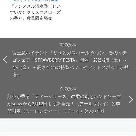
『ノンスメル清水香（せい
すいか）クリスマスローズ
の香り』数量限定発売
前の投稿
富士急ハイランド「リサとガスパール タウン」春のイチ
ゴフェア「STRAWBERRY FESTA」開催 2025/2/8（土）～
4/4（金） ～高さ40cmの特製パフェやフォトスポットが登
場～
次の投稿
紅茶が香る「ティーシリーズ」の柔軟剤とハンドソープ
がsuuw.から2月12日より新発売！〈アールグレイ〉と季
節限定〈ウーロンティー〉〈チャイ〉3つの香り