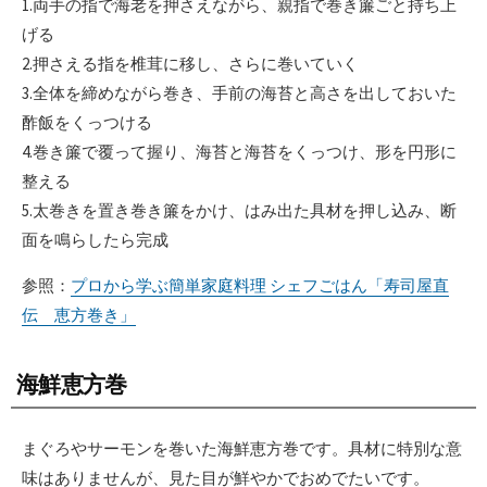
1.両手の指で海老を押さえながら、親指で巻き簾ごと持ち上
げる
2.押さえる指を椎茸に移し、さらに巻いていく
3.全体を締めながら巻き、手前の海苔と高さを出しておいた
酢飯をくっつける
4.巻き簾で覆って握り、海苔と海苔をくっつけ、形を円形に
整える
5.太巻きを置き巻き簾をかけ、はみ出た具材を押し込み、断
面を鳴らしたら完成
参照：
プロから学ぶ簡単家庭料理 シェフごはん「寿司屋直
伝 恵方巻き」
海鮮恵方巻
まぐろやサーモンを巻いた海鮮恵方巻です。具材に特別な意
味はありませんが、見た目が鮮やかでおめでたいです。