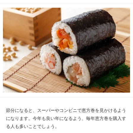
開
終
テ
日
更
ゴ
新
リ
日
ー
節分になると、スーパーやコンビニで恵方巻を見かけるよう
になります。今年も良い年になるよう、毎年恵方巻を購入す
る人も多いことでしょう。