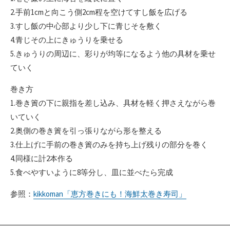
2.手前1cmと向こう側2cm程を空けてすし飯を広げる
3.すし飯の中心部より少し下に青じそを敷く
4.青じその上にきゅうりを乗せる
5.きゅうりの周辺に、彩りが均等になるよう他の具材を乗せ
ていく
巻き方
1.巻き簀の下に親指を差し込み、具材を軽く押さえながら巻
いていく
2.奥側の巻き簀を引っ張りながら形を整える
3.仕上げに手前の巻き簀のみを持ち上げ残りの部分を巻く
4.同様に計2本作る
5.食べやすいように8等分し、皿に並べたら完成
参照：
kikkoman「恵方巻きにも！海鮮太巻き寿司」