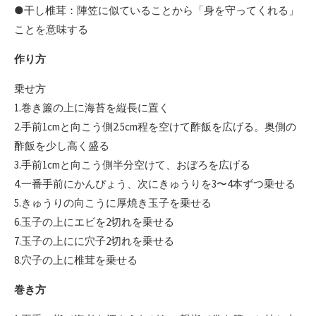
●干し椎茸：陣笠に似ていることから「身を守ってくれる」
ことを意味する
作り方
乗せ方
1.巻き簾の上に海苔を縦長に置く
2.手前1cmと向こう側2.5cm程を空けて酢飯を広げる。奥側の
酢飯を少し高く盛る
3.手前1cmと向こう側半分空けて、おぼろを広げる
4.一番手前にかんぴょう、次にきゅうりを3〜4本ずつ乗せる
5.きゅうりの向こうに厚焼き玉子を乗せる
6.玉子の上にエビを2切れを乗せる
7.玉子の上にに穴子2切れを乗せる
8.穴子の上に椎茸を乗せる
巻き方