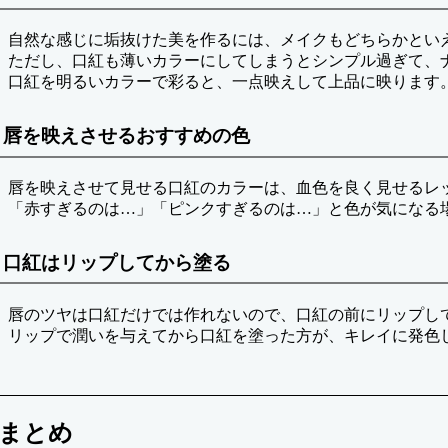
自然な感じに垢抜けた美を作るには、メイクもどちらかとい
ただし、口紅も薄いカラーにしてしまうとシンプル過ぎて、
口紅を明るいカラーで彩ると、一点映えして上品に映ります
唇を映えさせるおすすめの色
唇を映えさせて見せる口紅のカラーは、血色を良く見せるレ
「赤すぎるのは…」「ピンクすぎるのは…」と色が気になる
口紅はリップしてから塗る
唇のツヤは口紅だけでは作れないので、口紅の前にリップし
リップで潤いを与えてから口紅を塗った方が、キレイに発色
まとめ