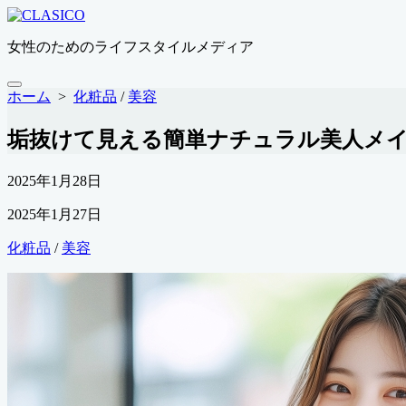
コ
ン
女性のためのライフスタイルメディア
テ
ン
ツ
メ
ホーム
>
化粧品
/
美容
ニ
へ
ュ
ス
垢抜けて見える簡単ナチュラル美人メ
ー
キ
ッ
公
2025年1月28日
プ
開
最
2025年1月27日
日
終
カ
化粧品
/
美容
更
テ
新
ゴ
日
リ
ー