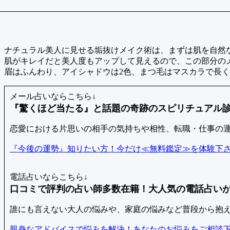
ナチュラル美人に見せる垢抜けメイク術は、まずは肌を自然
肌がキレイだと美人度もアップして見えるので、この部分の
眉はふんわり、アイシャドウは2色、まつ毛はマスカラで長
メール占いならこちら↓
『驚くほど当たる』と話題の奇跡のスピリチュアル診
恋愛における片思いの相手の気持ちや相性、転職・仕事の
『今後の運勢』知りたい方！今だけ≪無料鑑定≫を体験下
電話占いならこちら↓
口コミで評判の占い師多数在籍！大人気の電話占いが初
誰にも言えない大人の悩みや、家庭の悩みなど普段から抱
親身なアドバイスで悩みを解決！あなたのお悩みをご相談