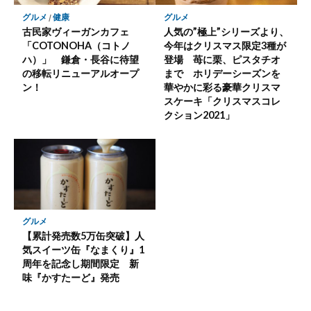
グルメ
/
健康
グルメ
古民家ヴィーガンカフェ
人気の”極上”シリーズより、
「COTONOHA（コトノ
今年はクリスマス限定3種が
ハ）」 鎌倉・長谷に待望
登場 苺に栗、ピスタチオ
の移転リニューアルオープ
まで ホリデーシーズンを
ン！
華やかに彩る豪華クリスマ
スケーキ「クリスマスコレ
クション2021」
グルメ
【累計発売数5万缶突破】人
気スイーツ缶『なまくり』1
周年を記念し期間限定 新
味『かすたーど』発売