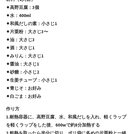
⚫︎高野豆腐：3個
⚫︎水：400ml
⚫︎和風だしの素：小さじ1
⚫︎片栗粉：大さじ3〜
⚫︎油：大さじ3
⚫︎酒：大さじ1
⚫︎みりん：大さじ1
⚫︎醤油：大さじ1
⚫︎砂糖：小さじ2
⚫︎生姜チューブ：小さじ1
⚫︎青じそ：お好み
⚫︎白ごま：お好み
作り方
1.耐熱容器に、高野豆腐、水、和風だしを入れ、軽くラップ
を軽くラップをした後、600wで約8分加熱する
2.粗熱を取ったら半分に切り、ポリ袋に多めの片栗粉と一緒