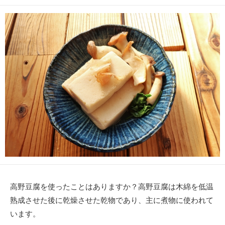
開
終
テ
日
更
ゴ
新
リ
日
ー
高野豆腐を使ったことはありますか？高野豆腐は木綿を低温
熟成させた後に乾燥させた乾物であり、主に煮物に使われて
います。