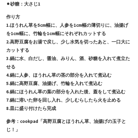
⚫︎砂糖：大さじ1
作り方
1.ほうれん草を5cm幅に、人参を1cm幅の薄切りに、油揚げ
を1cm幅に、竹輪を1cm幅にそれぞれカットする
2.高野豆腐をお湯で戻し、少し水気を切ったあと、一口大に
カットする
3.鍋に水、白だし、醤油、みりん、酒、砂糖を入れて煮立た
せる
4.鍋に人参、ほうれん草の茎の部分を入れて煮込む
5.鍋に高野豆腐、油揚げ、竹輪を入れて煮込む
6.鍋にほうれん草の葉の部分を入れた後、蓋をして煮込む
7.鍋に溶いた卵を回し入れ、少しむらしたら火を止める
8.皿に盛り付けたら完成
参考：cookpad「高野豆腐とほうれん草、油揚げの玉子と
じ！」