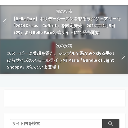
前の投稿
【Belle Fare】ホリデーシーズンを彩るラグジュアリーな
「2024 X ‘mas Coffret」を限定発売 2024年12月5日
（木）よりBelle Fare公式サイトにて発売開始
次の投稿
スヌーピーに着想を得た、シンプルで温かみのある手の
ひらサイズのスモールライトMr Maria「Bundle of Light
Snoopy」がいよいよ登場！
検
検
索