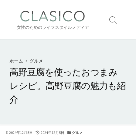
コ
ン
テ
検
メ
ン
女性のためのライフスタイルメディア
索
ニ
ツ
切
ュ
り
ー
へ
替
ス
え
キ
ホーム
>
グルメ
ッ
高野豆腐を使ったおつまみ
プ
レシピ。高野豆腐の魅力も紹
介
公
最
カ
2024年12月5日
2024年12月5日
グルメ