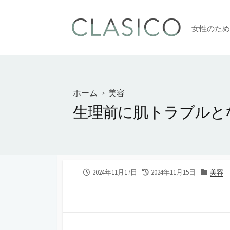
コ
ン
女性のため
テ
ン
ツ
へ
ス
ホーム
>
美容
キ
生理前に肌トラブルと
ッ
プ
公
最
カ
2024年11月17日
2024年11月15日
美容
開
終
テ
日
更
ゴ
新
リ
日
ー