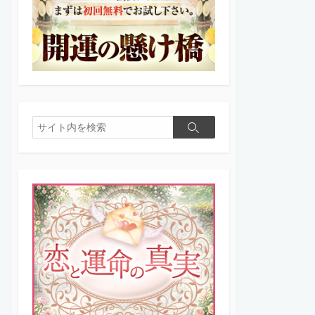
検
検
索
索