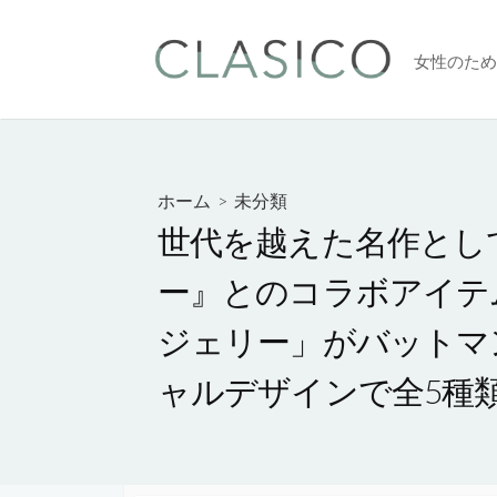
コ
ン
女性のため
テ
ン
ツ
へ
ス
ホーム
>
未分類
キ
世代を越えた名作として愛
ッ
プ
ー』とのコラボアイテム
ジェリー」がバットマ
ャルデザインで全5種