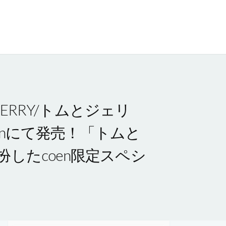
ERRY/トムとジェリ
enにて発売！「トムと
したcoen限定スペシ