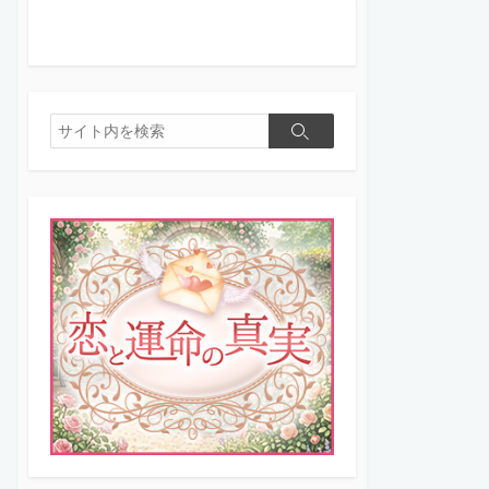
検
検
索
索