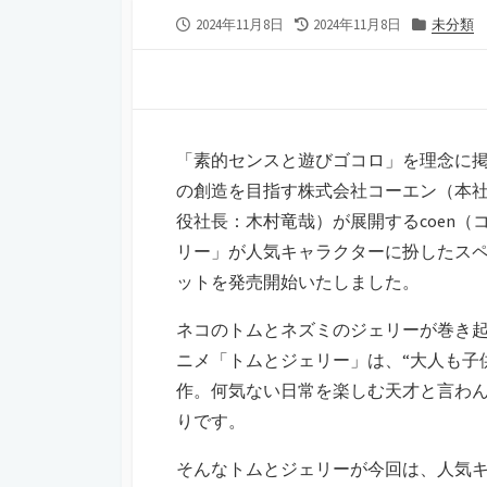
公
最
カ
2024年11月8日
2024年11月8日
未分類
開
終
テ
日
更
ゴ
新
リ
日
ー
「素的センスと遊びゴコロ」を理念に
の創造を目指す株式会社コーエン（本社：
役社長：木村竜哉）が展開するcoen（コ
リー」が人気キャラクターに扮したス
ットを発売開始いたしました。
ネコのトムとネズミのジェリーが巻き起こ
ニメ「トムとジェリー」は、“大人も子
作。何気ない日常を楽しむ天才と言わ
りです。
そんなトムとジェリーが今回は、人気