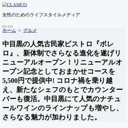
コ
ン
女性のためのライフスタイルメディア
テ
ン
ツ
検
メ
ホーム
>
グルメ
索
ニ
へ
切
ュ
ス
中目黒の人気古民家ビストロ『ボレ
り
ー
キ
替
ロ』、新体制でさらなる進化を遂げリ
ッ
え
プ
ニューアルオープン！リニューアルオ
ープン記念としておまかせコースを
5,500円で提供中! コロナ禍を乗り越
え、新たなシェフのもとでカウンター
バーも復活。中目黒にて人気のナチュ
ールワインのラインナップも増やし、
さらなる魅力が加わりました。