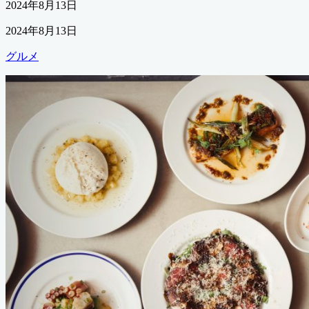
公
2024年8月13日
開
最
2024年8月13日
日
終
カ
グルメ
更
テ
新
ゴ
日
リ
ー