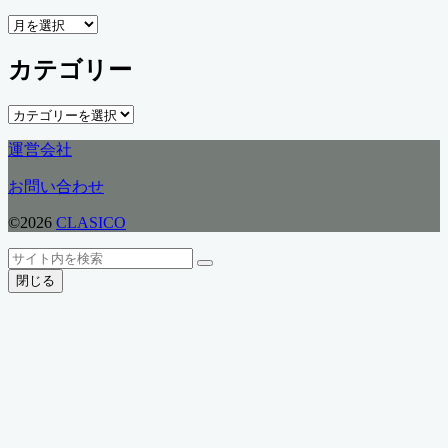
ア
ー
カテゴリー
カ
イ
ブ
カ
テ
運営会社
ゴ
リ
お問い合わせ
ー
©2026
CLASICO
ト
検
検
ッ
索
閉じる
索
プ
へ
戻
る