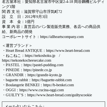
名古屋本社：愛知県名古屋市中区栄2-4-18 岡谷鋼機ビルディ
ング1階
関 西 支 社：滋賀県守山市浮気町72
設 立 日：2012年9月3日
資 本 金：1億円
事 業 内 容：直営店のパン製造販売業務、各店への商品供
給、新商品の開発
コーポレートサイト：https://allheartscompany.com
＜運営ブランド＞
・Heart Bread ANTIQUE：https://www.heart-bread.com
・ねこねこ：https://nekoshoku.jp /
https://nekonekocheesecake.com
・PASTEL：https://pastel-pudding.com
・PINEDE：https://pinede.co.jp
・GRANDIR：https://grandir-kyoto.jp
・baguette rabbit：https://baguette-rabbit.com
・Boulangerie BENKEI：https://b-benkei.com
・OGGI：https://www.cucina-oggi.com
・GUILTYʼS：https://www.heart-bread.com/guiltyscookie
メール占いならこちら↓