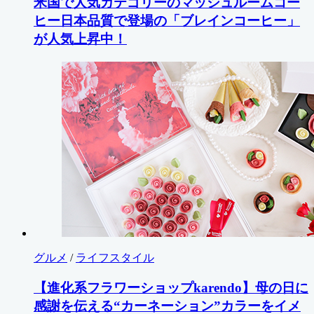
米国で人気カテゴリーのマッシュルームコー
ヒー日本品質で登場の「ブレインコーヒー」
が人気上昇中！
グルメ
/
ライフスタイル
【進化系フラワーショップkarendo】母の日に
感謝を伝える“カーネーション”カラーをイメ