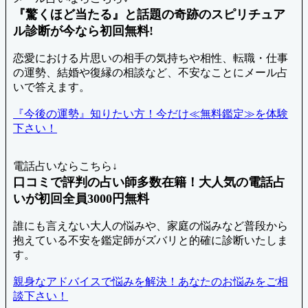
『驚くほど当たる』と話題の奇跡のスピリチュア
ル診断が今なら初回無料!
恋愛における片思いの相手の気持ちや相性、転職・仕事
の運勢、結婚や復縁の相談など、不安なことにメール占
いで答えます。
『今後の運勢』知りたい方！今だけ≪無料鑑定≫を体験
下さい！
電話占いならこちら↓
口コミで評判の占い師多数在籍！大人気の電話占
いが初回全員3000円無料
誰にも言えない大人の悩みや、家庭の悩みなど普段から
抱えている不安を鑑定師がズバリと的確に診断いたしま
す。
親身なアドバイスで悩みを解決！あなたのお悩みをご相
談下さい！