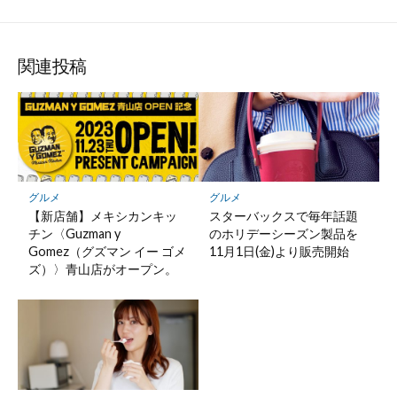
関連投稿
グルメ
グルメ
【新店舗】メキシカンキッ
スターバックスで毎年話題
チン〈Guzman y
のホリデーシーズン製品を
Gomez（グズマン イー ゴメ
11月1日(金)より販売開始
ズ）〉青山店がオープン。