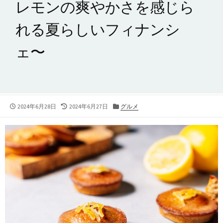
レモンの爽やかさを感じら
れる夏らしいフィナンシ
ェ〜
公
最
カ
2024年6月28日
2024年6月27日
グルメ
開
終
テ
日
更
ゴ
新
リ
日
ー