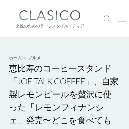
コ
ン
テ
検
メ
ン
女性のためのライフスタイルメディア
索
ニ
ツ
切
ュ
り
ー
へ
替
ス
え
キ
ホーム
>
グルメ
ッ
恵比寿のコーヒースタンド
プ
「JOE TALK COFFEE」、自家
製レモンピールを贅沢に使
った「レモンフィナンシ
ェ」発売〜どこを食べても