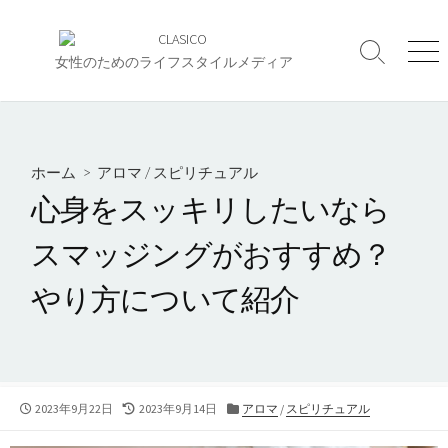
コ
ン
検
メ
テ
女性のためのライフスタイルメディア
索
ニ
ン
切
ュ
ツ
り
ー
へ
替
え
ス
ホーム
>
アロマ
/
スピリチュアル
キ
心身をスッキリしたいなら
ッ
プ
スマッジングがおすすめ？
やり方について紹介
公
最
カ
2023年9月22日
2023年9月14日
アロマ
/
スピリチュアル
開
終
テ
日
更
ゴ