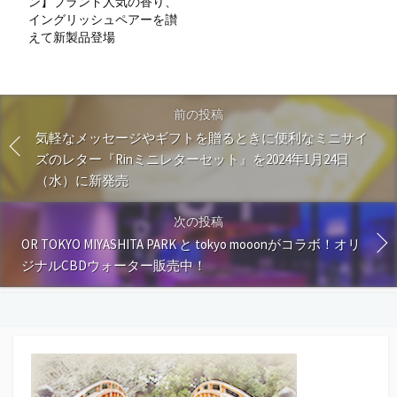
ン】ブランド人気の香り、
イングリッシュペアーを讃
えて新製品登場
前の投稿
気軽なメッセージやギフトを贈るときに便利なミニサイ
ズのレター『Rinミニレターセット』を2024年1月24日
（水）に新発売
次の投稿
OR TOKYO MIYASHITA PARK と tokyo mooonがコラボ！オリ
ジナルCBDウォーター販売中！