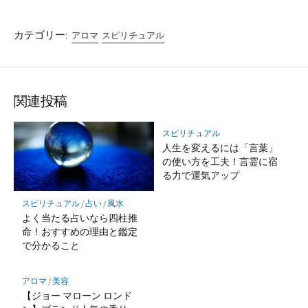
カテゴリー:
アロマ
スピリチュアル
関連投稿
スピリチュアル
人生を変えるには「言葉」
の使い方を工夫！言霊に宿
る力で運気アップ
スピリチュアル
/
占い
/
風水
よく当たる占いなら四柱推
命！おすすめの理由と鑑定
で分かること
アロマ
/
美容
【ジョー マローン ロンド