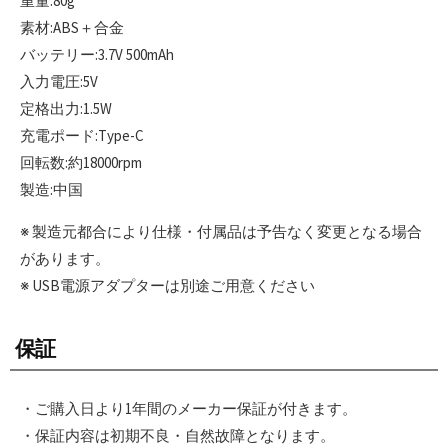
重量:80g
素材:ABS＋合金
バッテリー:3.7V 500mAh
入力電圧:5V
定格出力:1.5W
充電ポード:Type-C
回転数:約18000rpm
製造:中国
※ 製造元都合により仕様・付属品は予告なく変更となる場合
があります。
※ USB電源アダプターは別途ご用意ください
保証
・ご購入日より1年間のメーカー保証が付きます。
・保証内容は初期不良・自然故障となります。