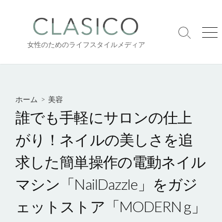
コ
ン
テ
検
メ
ン
女性のためのライフスタイルメディア
索
ニ
ツ
切
ュ
り
ー
へ
替
ス
え
キ
ホーム
>
美容
ッ
誰でも手軽にサロンの仕上
プ
がり！ネイルの美しさを追
求した簡単操作の電動ネイル
マシン「NailDazzle」をガジ
ェットストア「MODERN g」