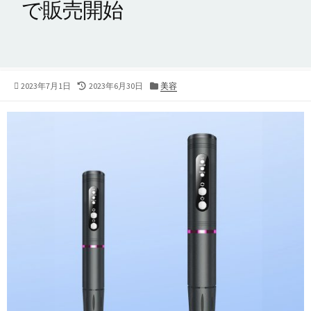
で販売開始
公
最
カ
2023年7月1日
2023年6月30日
美容
開
終
テ
日
更
ゴ
新
リ
日
ー