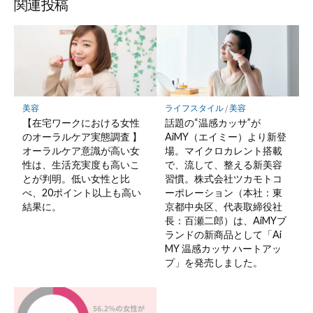
関連投稿
美容
ライフスタイル
/
美容
【在宅ワークにおける女性
話題の“温感カッサ”が
のオーラルケア実態調査 】
AiMY（エイミー）より新登
オーラルケア意識が高い女
場。マイクロカレント搭載
性は、生活充実度も高いこ
で、流して、整える新美容
とが判明。低い女性と比
習慣。株式会社ツカモトコ
べ、20ポイント以上も高い
ーポレーション（本社：東
結果に。
京都中央区、代表取締役社
長：百瀬二郎）は、AiMYブ
ランドの新商品として「Ai
MY 温感カッサ ハートアッ
プ」を発売しました。