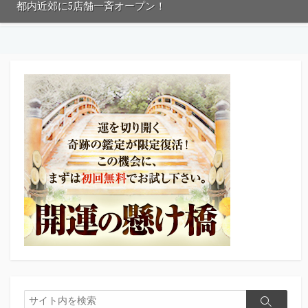
都内近郊に5店舗一斉オープン！
検
検