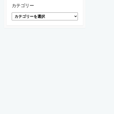
ブ
カテゴリー
カ
テ
ゴ
リ
ー