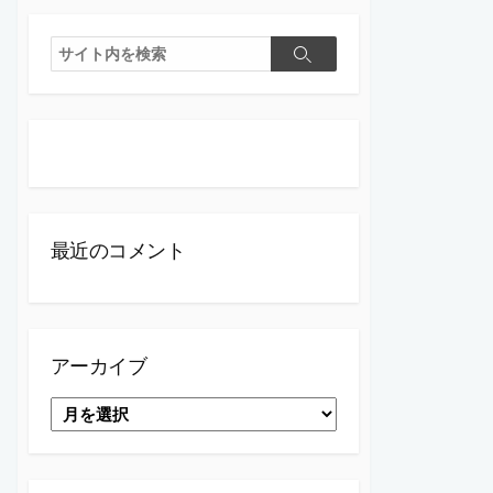
検
検
索
索
最近のコメント
アーカイブ
ア
ー
カ
イ