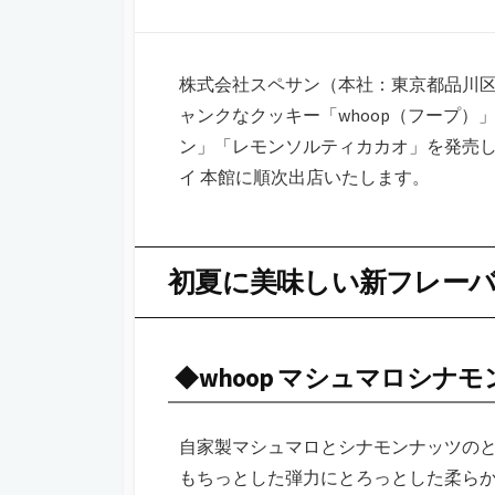
新
リ
日
ー
株式会社スペサン（本社：東京都品川
ャンクなクッキー「whoop（フープ
ン」「レモンソルティカカオ」を発売し、
イ 本館に順次出店いたします。
初夏に美味しい新フレー
◆whoop マシュマロシナモ
自家製マシュマロとシナモンナッツの
もちっとした弾力にとろっとした柔ら