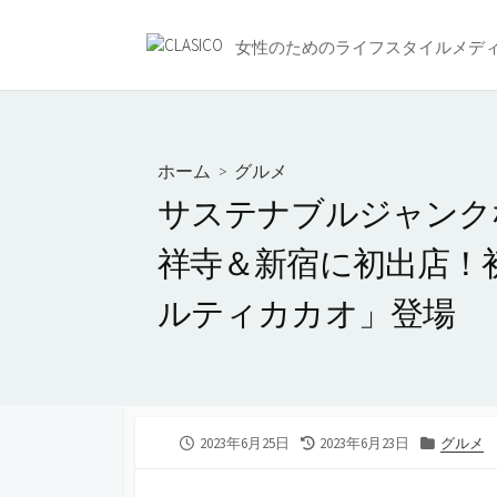
コ
ン
女性のためのライフスタイルメデ
テ
ン
ツ
へ
ホーム
>
グルメ
ス
サステナブルジャンクな
キ
ッ
祥寺＆新宿に初出店！
プ
ルティカカオ」登場
公
最
カ
2023年6月25日
2023年6月23日
グルメ
開
終
テ
日
更
ゴ