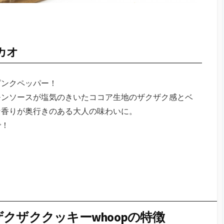
カオ
ピンクペッパー！
モンソースが塩気のきいたココア生地のザクザク感とベ
な香りが奥行きのある大人の味わいに。
で！
クザククッキーwhoopの特徴