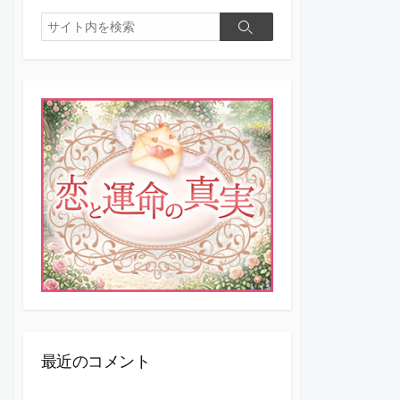
検
検
索
索
最近のコメント