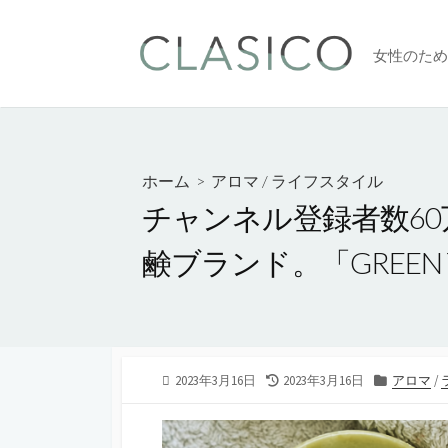
コ
ン
女性のため
テ
ン
ツ
へ
ス
ホーム
>
アロマ
/
ライフスタイル
キ
チャンネル登録者数60
ッ
プ
鹸ブランド。「GREEN 
公
最
カ
2023年3月16日
2023年3月16日
アロマ
/
開
終
テ
日
更
ゴ
新
リ