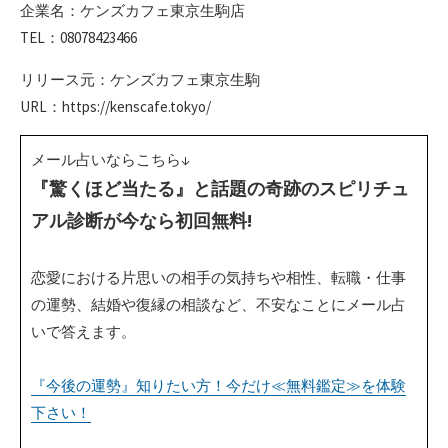
企業名：ケンズカフェ東京生駒店
TEL：08078423466
リリース元：ケンズカフェ東京生駒
URL：https://kenscafe.tokyo/
メール占いならこちら↓
『驚くほど当たる』と話題の奇跡のスピリチュ
アル診断が今なら初回無料!
恋愛における片思いの相手の気持ちや相性、転職・仕事
の運勢、結婚や復縁の相談など、不安なことにメール占
いで答えます。
『今後の運勢』知りたい方！今だけ≪無料鑑定≫を体験
下さい！