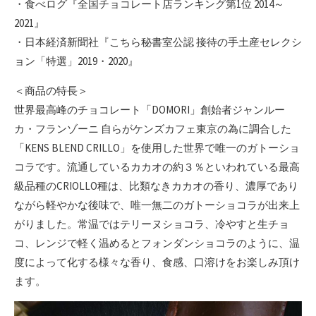
・食べログ『全国チョコレート店ランキング第1位 2014～
2021』
・日本経済新聞社『こちら秘書室公認 接待の手土産セレクシ
ョン「特選」2019・2020』
＜商品の特長＞
世界最高峰のチョコレート「DOMORI」創始者ジャンルー
カ・フランゾーニ 自らがケンズカフェ東京の為に調合した
「KENS BLEND CRILLO」を使用した世界で唯一のガトーショ
コラです。流通しているカカオの約３％といわれている最高
級品種のCRIOLLO種は、比類なきカカオの香り、濃厚であり
ながら軽やかな後味で、唯一無二のガトーショコラが出来上
がりました。常温ではテリーヌショコラ、冷やすと生チョ
コ、レンジで軽く温めるとフォンダンショコラのように、温
度によって化する様々な香り、食感、口溶けをお楽しみ頂け
ます。