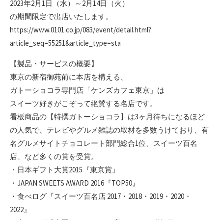
2023年2月1日（水）～2月14日（火）
の期間限定で出店いたします。
https://www.0101.co.jp/083/event/detail.html?
article_seq=55251&article_type=sta
【製品・サービスの概要】
東京の新宿御苑前に本店を構える、
ガトーショコラ専門店「ケンズカフェ東京」は
スイーツ好きがこぞって絶賛する名店です。
看板商品の【特撰ガトーショコラ】は3ヶ月待ちになるほど
の人気で、テレビやグルメ雑誌の取材を多数うけており、有
名グルメサイトチョコレート部門総合1位、スイーツ百名
店、など多くの賞を受賞。
・日本ギフト大賞2015『東京賞』
・JAPAN SWEETS AWARD 2016『TOP50』
・食べログ『スイーツ百名店 2017・2018・2019・2020・
2022』