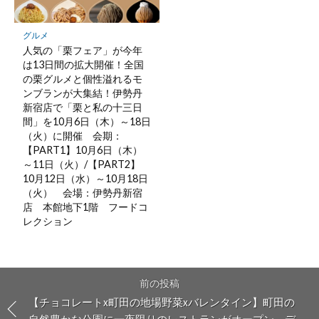
グルメ
人気の「栗フェア」が今年
は13日間の拡大開催！全国
の栗グルメと個性溢れるモ
ンブランが大集結！伊勢丹
新宿店で「栗と私の十三日
間」を10月6日（木）～18日
（火）に開催 会期：
【PART1】10月6日（木）
～11日（火）/【PART2】
10月12日（水）～10月18日
（火） 会場：伊勢丹新宿
店 本館地下1階 フードコ
レクション
前の投稿
【チョコレートx町田の地場野菜xバレンタイン】町田の