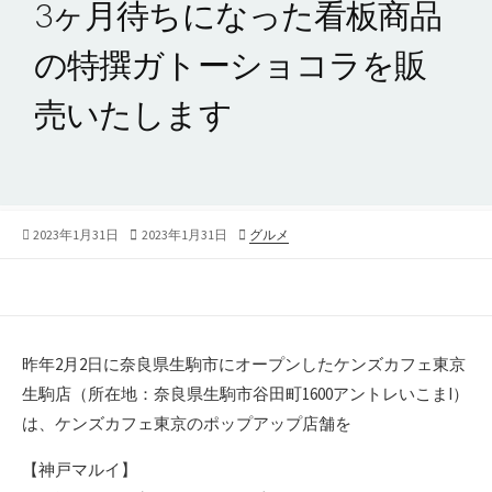
3ヶ月待ちになった看板商品
の特撰ガトーショコラを販
売いたします
公
最
カ
2023年1月31日
2023年1月31日
グルメ
開
終
テ
日
更
ゴ
新
リ
日
ー
昨年2月2日に奈良県生駒市にオープンしたケンズカフェ東京
生駒店（所在地：奈良県生駒市谷田町1600アントレいこまI）
は、ケンズカフェ東京のポップアップ店舗を
【神戸マルイ】