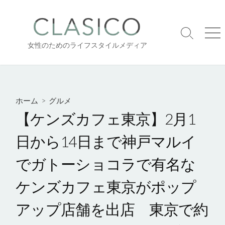
コ
ン
テ
検
メ
ン
女性のためのライフスタイルメディア
索
ニ
ツ
切
ュ
り
ー
へ
替
ス
え
キ
ホーム
>
グルメ
ッ
【ケンズカフェ東京】2月1
プ
日から14日まで神戸マルイ
でガトーショコラで有名な
ケンズカフェ東京がポップ
アップ店舗を出店 東京で約