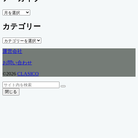
ア
ー
カテゴリー
カ
イ
ブ
カ
テ
運営会社
ゴ
リ
お問い合わせ
ー
©2026
CLASICO
ト
検
検
ッ
索
閉じる
索
プ
へ
戻
る