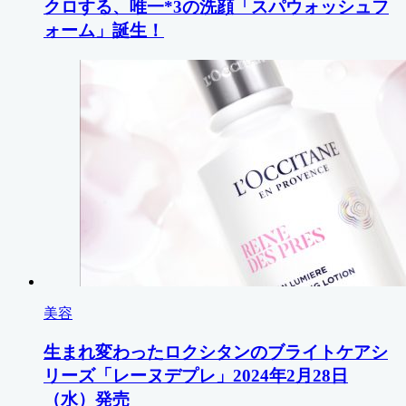
クロする、唯一*3の洗顔「スパウォッシュフ
ォーム」誕生！
美容
生まれ変わったロクシタンのブライトケアシ
リーズ「レーヌデプレ」2024年2月28日
（水）発売