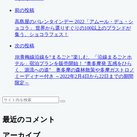
前の投稿
高島屋のバレンタインデー 2022「アムール・デュ・シ
ョコラ」 世界から選りすぐりの100以上のブランドが
集う、ショコラフェス！
次の投稿
JR青梅線沿線を“まるごと”楽しむ、「沿線まるごとホ
テル」宿泊プランを販売開始！ “奥多摩発 五感をひら
く、源流への道” 奥多摩の森林散策や多摩ガストロノ
ミーディナー付き ～2022年2月4日から22日までの期間
限定～
検
検
索
索
最近のコメント
アーカイブ