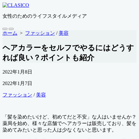
コ
ン
女性のためのライフスタイルメディア
テ
ン
ツ
検
メ
ホーム
>
ファッション
/
美容
索
ニ
へ
切
ュ
ス
ヘアカラーをセルフでやるにはどうす
り
ー
キ
替
れば良い？ポイントも紹介
ッ
え
プ
公
2022年1月8日
開
最
2022年1月7日
日
終
カ
ファッション
/
美容
更
テ
新
ゴ
日
リ
「髪を染めたいけど、初めてだと不安」な人はいませんか？
ー
薬局を始め、様々な店舗でヘアカラーは販売しており、髪を
染めてみたいと思った人は少なくないと思います。