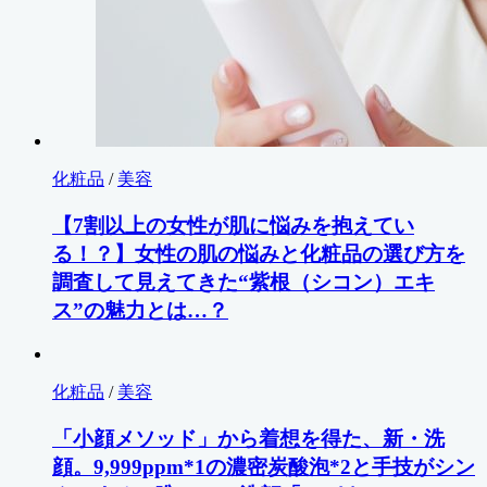
化粧品
/
美容
【7割以上の女性が肌に悩みを抱えてい
る！？】女性の肌の悩みと化粧品の選び方を
調査して見えてきた“紫根（シコン）エキ
ス”の魅力とは…？
化粧品
/
美容
「小顔メソッド」から着想を得た、新・洗
顔。9,999ppm*1の濃密炭酸泡*2と手技がシン