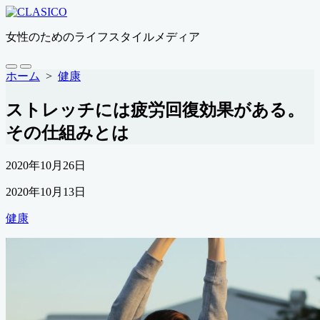
コ
ン
女性のためのライフスタイルメディア
テ
ン
ツ
検
メ
ホーム
>
健康
索
ニ
へ
切
ュ
ス
ストレッチには疲労回復効果がある。
り
ー
キ
替
その仕組みとは
ッ
え
プ
公
2020年10月26日
開
最
2020年10月13日
日
終
カ
健康
更
テ
新
ゴ
日
リ
ー