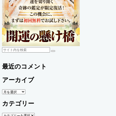
検
検
索
索
最近のコメント
アーカイブ
ア
ー
カテゴリー
カ
イ
ブ
カ