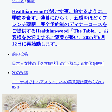
グルメ
/
健康
Healthian-woodで過ごす夜。旅するように、
季節を食す。薄暮にひらく、五感をほどくフ
レンチ薬膳 完全予約制のディナーコースを
ご提供するHealthian-wood「The Table」。お
客様をお迎えするご褒美が整い、2025年6月
12日に再始動します。
前の投稿
日本人女性の【クマ症状】の年代による変化を解析
次の投稿
コロナ禍でもヘアスタイルへの美意識は変わらない
85％