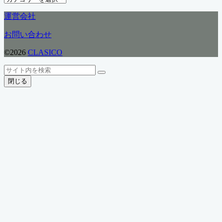
テ
運営会社
ゴ
リ
お問い合わせ
ー
©2026
CLASICO
ト
検
検
ッ
索
閉じる
索
プ
へ
戻
る