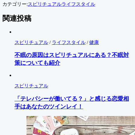
カテゴリー:
スピリチュアル
ライフスタイル
関連投稿
スピリチュアル
/
ライフスタイル
/
健康
不眠の原因はスピリチュアルにある？不眠対
策についても紹介
スピリチュアル
「テレパシーが働いてる？」と感じる恋愛相
手はあなたのツインレイ！