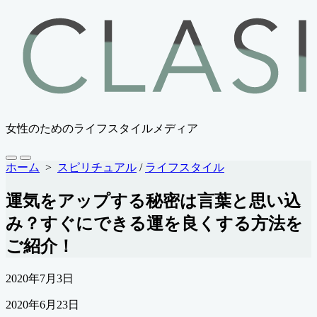
コ
ン
テ
ン
ツ
へ
ス
キ
女性のためのライフスタイルメディア
ッ
プ
検
メ
ホーム
>
スピリチュアル
/
ライフスタイル
索
ニ
切
ュ
運気をアップする秘密は言葉と思い込
り
ー
替
み？すぐにできる運を良くする方法を
え
ご紹介！
公
2020年7月3日
開
最
2020年6月23日
日