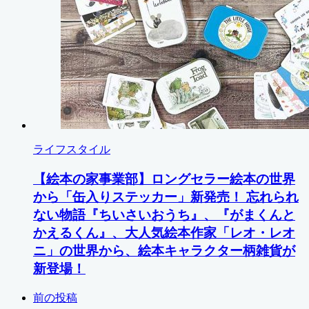
ライフスタイル
【絵本の家事業部】ロングセラー絵本の世界
から「⽸⼊りステッカー」新発売！ 忘れられ
ない物語『ちいさいおうち』、『がまくんと
かえるくん』、⼤⼈気絵本作家「レオ・レオ
ニ」の世界から、絵本キャラクター柄雑貨が
新登場！
前の投稿