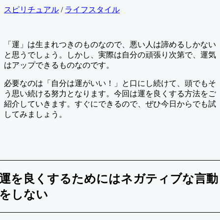
終
カ
スピリチュアル
/
ライフスタイル
更
テ
新
ゴ
日
リ
「運」は生まれつきのものなので、悪い人は諦めるしかない
ー
と思うでしょう。しかし、実際は自分の頑張り次第で、運気
はアップできるものなのです。
必要なのは「自分は運がいい！」と口にし続けて、頭でもそ
う思い続ける努力となります。今回は運を良くする方法をご
紹介していきます。すぐにできるので、ぜひ今日からでも試
してみましょう。
運を良くするためにはネガティブな言動
をしない