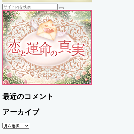
検
検
索
索
最近のコメント
アーカイブ
ア
ー