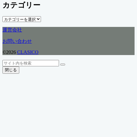
カテゴリー
カ
イ
ブ
カ
テ
運営会社
ゴ
リ
お問い合わせ
ー
©2026
CLASICO
ト
検
検
ッ
索
閉じる
索
プ
へ
戻
る