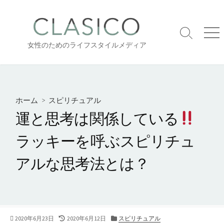
コ
ン
テ
検
メ
ン
女性のためのライフスタイルメディア
索
ニ
ツ
切
ュ
り
ー
へ
替
ス
え
キ
ホーム
>
スピリチュアル
ッ
運と思考は関係している
プ
ラッキーを呼ぶスピリチュ
アルな思考法とは？
公
最
カ
2020年6月23日
2020年6月12日
スピリチュアル