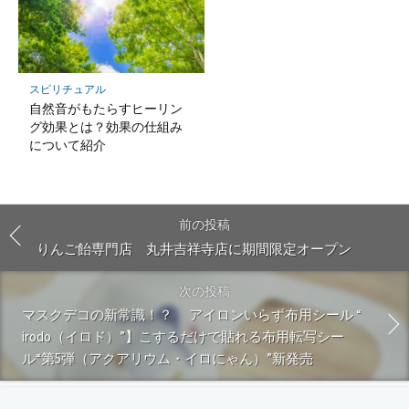
スピリチュアル
自然音がもたらすヒーリン
グ効果とは？効果の仕組み
について紹介
前の投稿
りんご飴専門店 丸井吉祥寺店に期間限定オープン
次の投稿
マスクデコの新常識！？ アイロンいらず布用シール “
irodo（イロド）”】こするだけで貼れる布用転写シー
ル“第5弾（アクアリウム・イロにゃん）”新発売