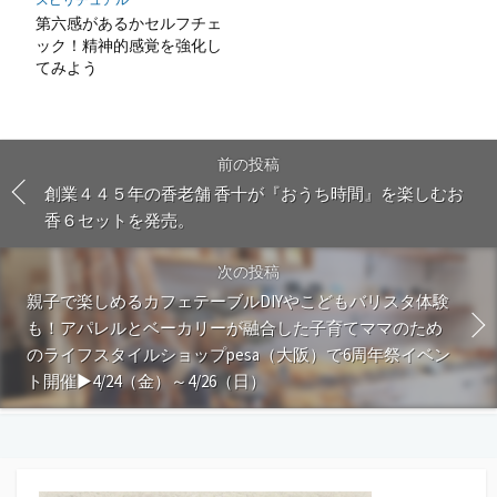
第六感があるかセルフチェ
ック！精神的感覚を強化し
てみよう
前の投稿
創業４４５年の香老舗 香十が『おうち時間』を楽しむお
香６セットを発売。
次の投稿
親子で楽しめるカフェテーブルDIYやこどもバリスタ体験
も！アパレルとベーカリーが融合した子育てママのため
のライフスタイルショップpesa（大阪）で6周年祭イベン
ト開催▶4/24（金）～4/26（日）