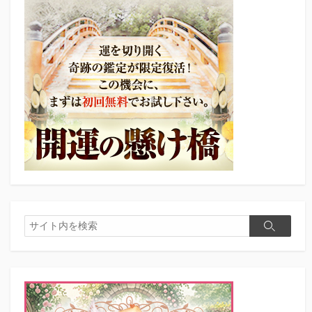
検
検
索
索