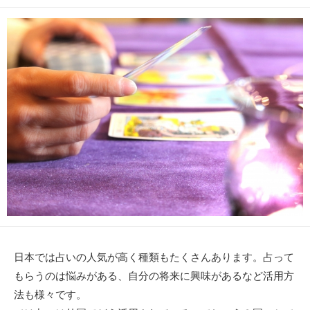
開
テ
日
ゴ
リ
ー
日本では占いの人気が高く種類もたくさんあります。占って
もらうのは悩みがある、自分の将来に興味があるなど活用方
法も様々です。